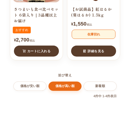
さつまいも食べ比べセッ
【お試商品】紅はるか
ト 6袋入り｜3品種以上
(葵はるか) 1.5kg
お届け
1,550
¥
税込
おすすめ
在庫切れ
2,700
¥
税込
カートに入れる
詳細を見る
並び替え
価格が安い順
価格が高い順
新着順
4
件中
1
-
4
件表示