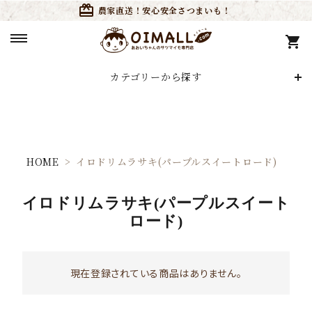
card_giftcard
農家直送！安心安全さつまいも！
shopping_cart
カテゴリーから探す
search
HOME
イロドリムラサキ(パープルスイートロード)
ACCOUNT MENU
ようこそ ゲスト 様
イロドリムラサキ(パープルスイート
meeting_room
person
ログイン
ロード)
会員登録
カテゴリーから探す
現在登録されている商品はありません。
特定商取引法について