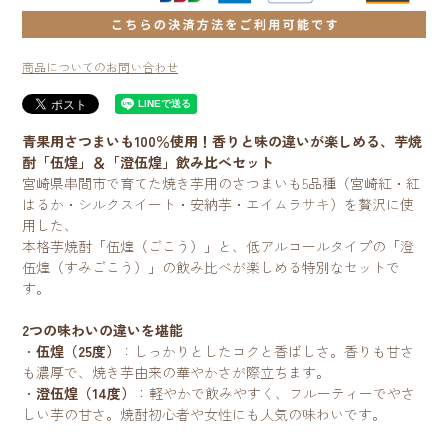
商品についてのお問い合わせ
青果用さつまいも100％使用！香りと味の違いが楽しめる、芋焼
酎「伍煌」＆「澄伍煌」飲み比べセット
宮崎県串間市で育てた焼き芋用のさつまいも5品種（宮崎紅・紅
はるか・シルクスイート・安納芋・エイムラサキ）を贅沢に使
用した、
本格芋焼酎「伍煌（ごこう）」と、低アルコールタイプの「澄
伍煌（すみごこう）」の飲み比べが楽しめる特別なセットで
す。
2つの味わいの違いを堪能
・
伍煌（25度）
：しっかりとしたコクと香ばしさ。香りも甘さ
も濃厚で、焼き芋由来の華やかさが際立ちます。
・
澄伍煌（14度）
：軽やかで飲みやすく、フルーティーでやさ
しい芋の甘さ。焼酎初心者や女性にも人気の味わいです。