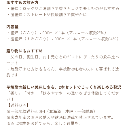
おすすめの飲み方
・伍煌：ロックやお湯割りで香りとコクを楽しむのがおすすめ
・澄伍煌：ストレートや炭酸割りで爽やかに！
内容量
・伍煌（ごこう）：900ml × 1本（アルコール度数25％）
・澄伍煌（すみごこう）：900ml × 1本（アルコール度数14％）
贈り物にもおすすめ
・父の日、誕生日、お中元などのギフトにぴったりの飲み比べ
セット
・焼酎好きな方はもちろん、芋焼酎初心者の方にも喜ばれる逸
品です
芋焼酎の新しい美味しさを、2本セットでじっくり楽しめる贅沢
「香り」「甘さ」「飲みやすさ」の違いをぜひ体験してくださ
い！
【送料０円】
※一部地域送料500円（北海道・沖縄・一部離島）
※未成年者のお酒の購入や飲酒は法律で禁止されています。
お酒は20歳を過ぎてから。楽しく適量を。