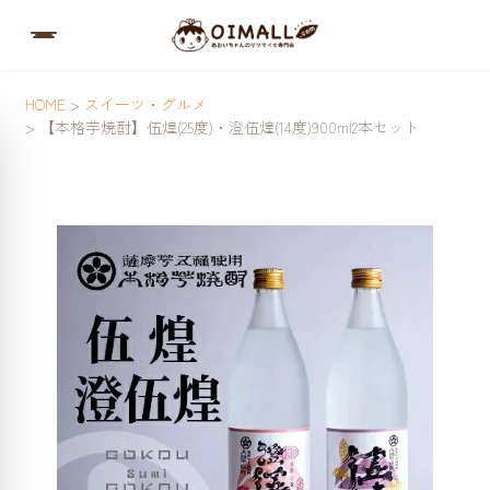
HOME
スイーツ・グルメ
【本格芋焼酎】伍煌(25度)・澄伍煌(14度)900ml2本セット