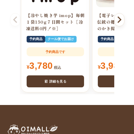
【冷やし焼き芋 imop】毎朝
【電子レンジで簡
１袋150g７日間セット［冷
伝統の郷土料理 
凍送料0円！※］
のかき揚げ風”至
予約商品
クール便でお届け
予約商品
クール便
予約商品です
予約商品で
3,780
3,980
¥
¥
税込
税込
詳細を見る
詳細を