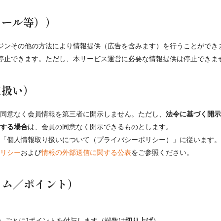
メール等））
ジンその他の方法により情報提供（広告を含みます）を行うことができ
停止できます。ただし、本サービス運営に必要な情報提供は停止できま
取扱い）
同意なく会員情報を第三者に開示しません。ただし、
法令に基づく開示
する場合
は、会員の同意なく開示できるものとします。
「個人情報取り扱いについて（プライバシーポリシー）」に従います。Co
リシー
および
情報の外部送信に関する公表
をご参照ください。
ラム／ポイント）
込）ごとに1ポイントを付与します（端数は
切り上げ
）。