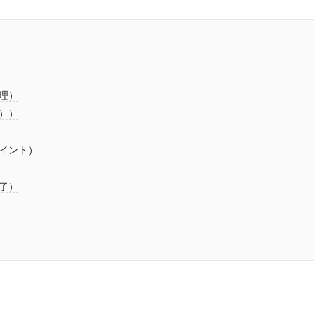
管理）
））
イント）
了）
）
）