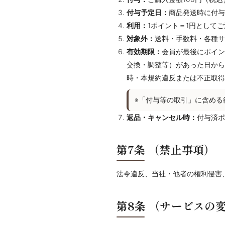
付与予定日：
商品発送時に付与
利用：
1ポイント＝1円として
対象外：
送料・手数料・各種サ
有効期限：
会員が最後にポイン
交換・調整等）があった日から
時・本規約違反または不正取得
※「付与等の取引」に含める
返品・キャンセル時：
付与済ポ
第7条
（禁止事項）
法令違反、当社・他者の権利侵害
第8条
（サービスの