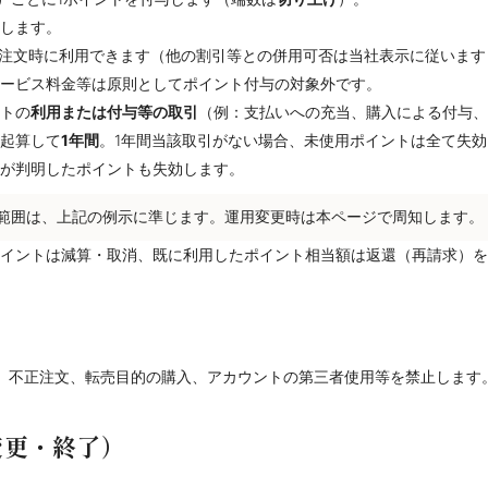
します。
ご注文時に利用できます（他の割引等との併用可否は当社表示に従います
ービス料金等は原則としてポイント付与の対象外です。
トの
利用または付与等の取引
（例：支払いへの充当、購入による付与、
起算して
1年間
。1年間当該取引がない場合、未使用ポイントは全て失
が判明したポイントも失効します。
範囲は、上記の例示に準じます。運用変更時は本ページで周知します。
イントは減算・取消、既に利用したポイント相当額は返還（再請求）を
、不正注文、転売目的の購入、アカウントの第三者使用等を禁止します
変更・終了）